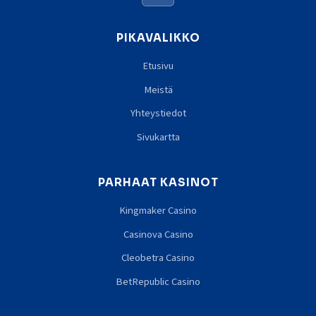
PIKAVALIKKO
Etusivu
Meistä
Yhteystiedot
Sivukartta
PARHAAT KASINOT
Kingmaker Casino
Casinova Casino
Cleobetra Casino
BetRepublic Casino