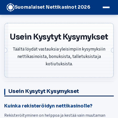
Suomalaiset Nettikasinot 2026
Usein Kysytyt Kysymykset
Täältä löydät vastauksia yleisimpiin kysymyksiin
nettikasinoista, bonuksista, talletuksista ja
kotiutuksista.
Usein Kysytyt Kysymykset
Kuinka rekisteröidyn nettikasinolle?
Rekisteröityminen on helppoa ja kestää vain muutaman