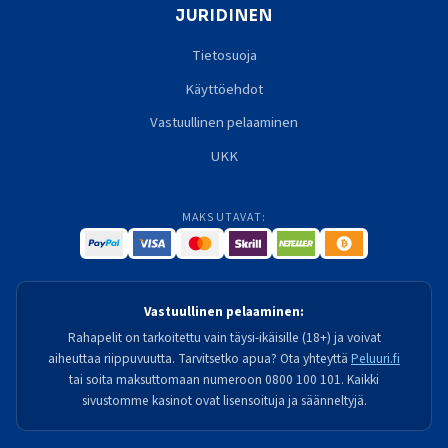
JURIDINEN
Tietosuoja
Käyttöehdot
Vastuullinen pelaaminen
UKK
MAKSUTAVAT:
Vastuullinen pelaaminen:
Rahapelit on tarkoitettu vain täysi-ikäisille (18+) ja voivat
aiheuttaa riippuvuutta. Tarvitsetko apua? Ota yhteyttä
Peluuri.fi
tai soita maksuttomaan numeroon 0800 100 101. Kaikki
sivustomme kasinot ovat lisensoituja ja säänneltyjä.